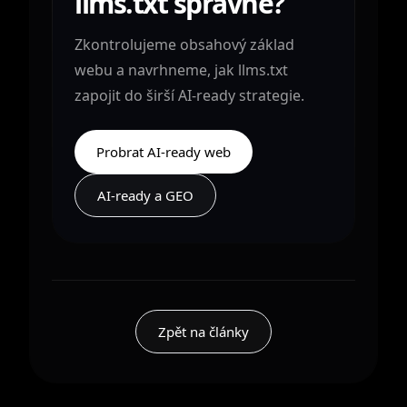
llms.txt správně?
Zkontrolujeme obsahový základ
webu a navrhneme, jak llms.txt
zapojit do širší AI-ready strategie.
Probrat AI-ready web
AI-ready a GEO
Zpět na články