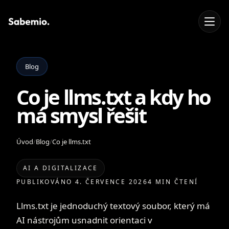
Blog
Co je llms.txt a kdy ho
má smysl řešit
Úvod
/
Blog
/
Co je llms.txt
AI A DIGITALIZACE
PUBLIKOVÁNO 4. ČERVENCE 2026
4 MIN ČTENÍ
Llms.txt je jednoduchý textový soubor, který má
AI nástrojům usnadnit orientaci v